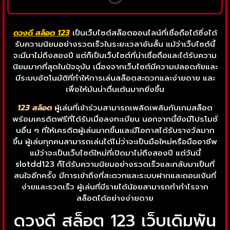
ดวงดี สล็อต 123
เป็นเว็บไซต์สล็อตออนไลน์ที่เชื่อถือได้ซึ่งได้
รับความนิยมอย่างรวดเร็วในระยะเวลาอันสั้น แม้ว่าเว็บไซต์นี้
จะมีมาไม่ถึงสองปี แต่ก็เป็นเว็บไซต์ที่น่าเชื่อถือและได้รับความ
นิยมมากที่สุดในปัจจุบัน เนื่องจากเว็บไซต์มีความปลอดภัยและ
มีระบบอัตโนมัติที่ทำให้การเล่นสล็อตสะดวกและง่ายดาย และ
เพื่อให้มันน่าตื่นเต้นมากยิ่งขึ้น
123 สล็อต
ผู้เล่นที่เข้าร่วมสามารถเพลิดเพลินกับเกมสล็อต
พร้อมเครดิตฟรีที่ได้รับเมื่อลงทะเบียน นอกจากนี้ยังมีโปรโมชั่
นอื่น ๆ ที่ให้เครดิตผู้เล่นมากขึ้นและมีโอกาสได้รับรางวัลมาก
ขึ้น ผู้เล่นทุกคนสามารถเล่นได้ไม่ว่าจะเป็นมือใหม่หรือมืออาชีพ
แม้ว่าจะเป็นเว็บไซต์ใหม่ที่เปิดมาไม่ถึงสองปี แต่วันนี้
slotdd123 ก็ได้รับความนิยมอย่างรวดเร็วและกลับมาเป็นที่
สนใจอีกครั้ง มีการเข้าถึงที่สะดวกและระบบฝากและถอนเงินที่
ง่ายและรวดเร็ว ผู้เล่นที่มีรายได้น้อยสามารถทำกำไรจาก
สล็อตได้อย่างง่ายดาย
ดวงดี สล็อต 123 เว็บเดิมพัน