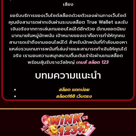
เสียง
ขอรับบริการของเว็บไซต์สล็อตด้วยตัวเองผ่านทางเว็บไซต์
คุณยังสามารถฝากเงินผ่านระบบสล็อต True Wallet และรับ
เงินจริงจากการเล่นเกมออนไลน์ได้อีกด้วย มีเกมยอดนิยม
มากมายในหมู่นักพนัน เป้าหมายของเราคือการทำให้ทุกคน
สามารถเข้าถึงเกมออนไลน์ได้ สำหรับนักพนันที่กำลังมองหา
แหล่งรวมเกมการพนันที่เล่นง่ายและสามารถทำเงินให้คุณได้
จริง เรามอบความสนุกสนานตื่นเต้นเร้าใจผ่านเกมสล็อต
พร้อมลุ้นรับรางวัลใหญ่
เกมส์ สล็อต 123
บทมความแนะนำ
สล็อต แตกบ่อย
สล็อต168 เว็บตรง