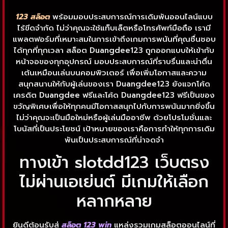
123 สล็อต
พร้อมมอบประสบการณ์การเดิมพันออนไลน์แบบ
ไร้ขีดจำกัด ไม่ว่าคุณจะใช้แท็บเล็ตหรือโทรศัพท์มือถือ เรามี
แพลตฟอร์มที่เหมาะสมในการเข้าถึงเกมการพนันที่คุณชื่นชอบ
ได้ทุกที่ทุกเวลา สล็อต Duangdee123 ถูกออกแบบให้เข้ากับ
หน้าจอของทุกอุปกรณ์ มอบประสบการณ์ที่ราบรื่นและน่าตื่น
เต้นเหมือนเล่นบนคอมพิวเตอร์ เพื่อเพิ่มโอกาสและความ
สนุกสนานให้กับผู้เล่นของเรา Duangdee123 ยังแจกโค้ด
เครดิต Duangdee ฟรีและโค้ด Duangdee123 ฟรีเป็นของ
ขวัญพิเศษเพื่อให้ทุกคนมีโอกาสสนุกไปกับการพนันมากยิ่งขึ้น
ไม่ว่าคุณจะเป็นมือใหม่หรือผู้เล่นมืออาชีพ ด้วยโปรโมชั่นและ
โบนัสที่เป็นประโยชน์ เป้าหมายของเราคือการทำให้ทุกการเดิม
พันเป็นประสบการณ์ที่น่าจดจำ
ทางเข้า slotdd123 เว็บตรง
ไม่ผ่านเอเย่นต์ มีเกมให้เลือก
หลากหลาย
ยินดีต้อนรับสู่
สล็อต 123 win
แหล่งรวมเกมสล็อตออนไลน์ที่