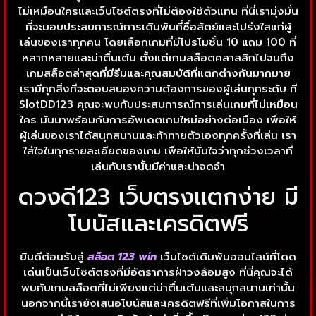
ไม่เหมือนใครและเว็บไซต์ตรงที่ไม่ต้องใช้ตัวแทน ที่นี่เรามุ่งมั่น
ที่จะมอบประสบการณ์การเดิมพันที่ซื่อสัตย์และโปร่งใสแก่ผู้
เล่นของเราทุกคน โดยเลือกเกมที่มีโปรโมชั่น 10 แถม 100 ที่
หลากหลายและน่าตื่นเต้น ตั้งแต่เกมสล็อตคลาสสิกไปจนถึง
เกมสล็อตล่าสุดที่มีธีมและคุณสมบัติที่แตกต่างกันมากมาย
เรามีทุกสิ่งที่จะตอบสนองความต้องการของผู้เล่นทุกระดับ ที่
SlotDD123 คุณจะพบกับประสบการณ์การเล่นเกมที่ไม่เหมือน
ใคร มันมาพร้อมกับการอัพเดตเกมใหม่อย่างต่อเนื่อง เพื่อให้
ผู้เล่นของเราได้สนุกสนานและท้าทายตัวเองทุกครั้งที่เล่น เรา
ใส่ใจในทุกรายละเอียดของเกม เพื่อให้มั่นใจว่าทุกช่วงเวลาที่
เล่นกับเรานั้นมีค่าและน่าจดจำ
ดวงดี123 เว็บตรงแตกง่าย มี
โบนัสและเครดิตฟรี
ยินดีต้อนรับสู่
สล็อต 123 win
เว็บไซต์เดิมพันออนไลน์ที่โดด
เด่นเป็นเว็บไซต์ตรงที่มีอัตราการฝ่าวงล้อมสูง ที่นี่คุณจะได้
พบกับเกมสล็อตที่ไม่เพียงแต่น่าตื่นเต้นและสนุกสนานเท่านั้น
นอกจากนี้เรายังเสนอโบนัสและเครดิตฟรีที่เพิ่มโอกาสในการ