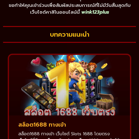
ขอท้าให้คุณเข้าร่วมเพื่อสัมผัสประสบการณ์ที่ไม่มีวันสิ้นสุดกับ
เว็บไซต์คาสิโนออนไลน์นี้
wink123plus
บทความแนะนำ
สล็อต1688 ทางเข้า
สล็อต1688 ทางเข้า เว็บไซต์ Slots 1688 โดยตรง