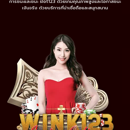
การชนะและชนะ slot123 ด้วยเกมคุณภาพสูงและโอกาสชนะ
เงินจริง ด้วยบริการที่น่าเชื่อถือและสนุกสนาน