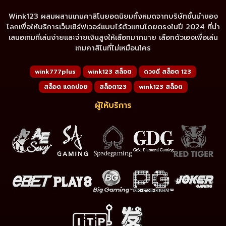
Wink123 ผสมผสานเกมคาสิโนยอดนิยมทั้งหมดจากบริษัทชั้นนำของ
โลกเพื่อให้บริการเว็บเซิร์ฟเวอร์แบบไร้ตัวแทนโดยตรงในปี 2024 ที่นำ
เสนอเกมที่เล่นง่ายและจ่ายเงินสูงให้เลือกมากมาย เลือกตัวเองเพื่อเล่น
เกมคาสิโนที่ไม่เหมือนใคร
wink777plus
wink123 สล็อต
ดวงดี สล็อต 123
สล็อต แตกบ่อย
สล็อต123
wink123 สล็อต
ผู้ให้บริการ