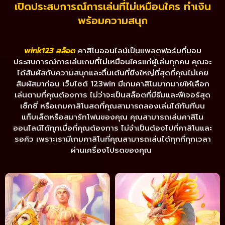
เปิดประสบการณ์การเล่นที่ไม่เหมือนใคร ทำเงิน
พร้อมความสนุก
wink123 สล็อต
คาสิโนออนไลน์เป็นแพลตฟอร์มที่มอบ
ประสบการณ์การเล่นเกมที่ไม่เหมือนใครแก่ผู้เล่นทุกคน คุณจะ
ได้สัมผัสกับความสนุกและตื่นเต้นที่ยิ่งใหญ่ที่สุดที่คุณไม่เคย
สัมผัสมาก่อน เว็บไซต์ 123win มีเกมคาสิโนมากมายให้เลือก
เล่นตามที่คุณต้องการ ไม่ว่าจะเป็นสล็อตที่มีธีมและฟีเจอร์สุด
เซ็กซี่ หรือเกมคาสิโนสดที่คุณสามารถลองเล่นได้ทันทีบน
แท็บเล็ตหรือสมาร์ทโฟนของคุณ คุณสามารถเล่นคาสิโน
ออนไลน์ได้ทุกเมื่อที่คุณต้องการ ไม่จำเป็นต้องไปที่คาสิโนและ
รอคิว เพราะเรามีเกมคาสิโนที่คุณสามารถเล่นได้ทุกที่ทุกเวลา
ผ่านเครื่องโปรดของคุณ