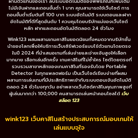
ผ่านตัวแทนของเรา ลบระบบอัตโนมัติของพิพิธภัณฑ์เพิ่มเติม
ไม่มีเงินฝากและถอนขั้นต่ำ 1 บาท คุณสามารถใช้เว็บไซต์ การ
ถอนขั้นต่ำเริ่มต้นที่ 100 บาท ระบบอัตโนมัติ ระบบถอนและฝาก
อัตโนมัติที่ดีที่สุดอันดับ 1 ควบคุมโดยบริษัทแม่ของเว็บไซต์
หลัก ฝากและถอนอัตโนมัติตลอด 24 ชั่วโมง
Wink123 ผสมผสานเกมคาสิโนยอดนิยมทั้งหมดจากบริษัทชั้น
นำของโลกเพื่อให้บริการเว็บเซิร์ฟเวอร์แบบไร้ตัวแทนโดยตรง
ในปี 2024 ที่นำเสนอเกมที่เล่นง่ายและจ่ายเงินสูงให้เลือก
มากมาย เลือกเล่นอีกครั้ง เกมคาสิโนที่ไม่ซ้ำใคร ไซต์โดยตรงที่
รวบรวมสาขาหลักของเกมคาสิโนที่รองรับโดย Portable
Detector ในทุกแพลตฟอร์ม เป็นเว็บไซต์เรียบง่ายที่ผสม
ผสานการเล่นเกมที่มีประสิทธิภาพเข้ากับระบบถอนเงินอัตโนมัติ
ตลอด 24 ชั่วโมงทุกวัน อย่าพลาดเว็บไซต์คาสิโนคุณภาพสูงที่
ผู้เล่นมากกว่า 100,000 คนสามารถเล่นหน้าคอนโซลได้
เว็บ
สล็อต 123
wink123 เว็บคาสิโนสร้างประสบการณ์มอบเกมให้
เล่นแบบจุใจ