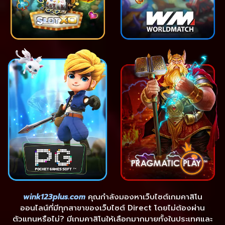
wink123plus.com
คุณกำลังมองหาเว็บไซต์เกมคาสิโน
ออนไลน์ที่มีทุกสาขาของเว็บไซต์ Direct โดยไม่ต้องผ่าน
ตัวแทนหรือไม่? มีเกมคาสิโนให้เลือกมากมายทั้งในประเทศและ